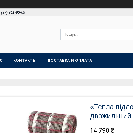
 (97) 911-96-69
АС
КОНТАКТЫ
ДОСТАВКА И ОПЛАТА
«Тепла підло
двожильний 8
14 790 ₴