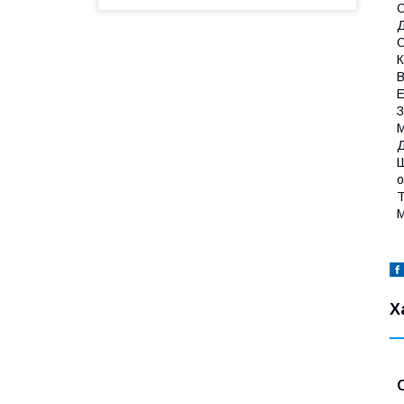
О
Д
О
К
В
Е
З
M
Д
Ш
о
Т
М
Х