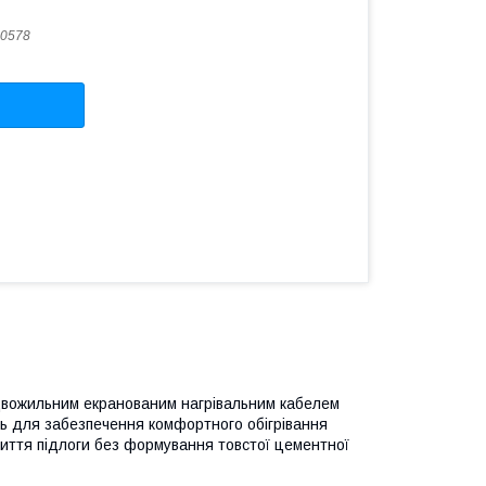
0578
двожильним екранованим нагрівальним кабелем
ь для забезпечення комфортного обігрівання
риття підлоги без формування товстої цементної