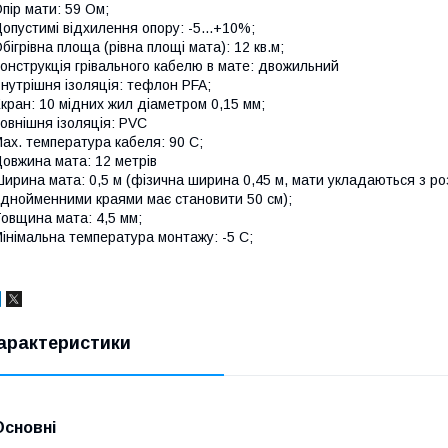
пір мати: 59 Ом;
опустимі відхилення опору: -5...+10%;
бігрівна площа (рівна площі мата): 12 кв.м;
онструкція грівального кабелю в мате: двожильний
нутрішня ізоляція: тефлон PFA;
кран: 10 мідних жил діаметром 0,15 мм;
овнішня ізоляція: PVC
ax. температура кабеля: 90 С;
овжина мата: 12 метрів
ирина мата: 0,5 м (фізична ширина 0,45 м, мати укладаються з розр
днойменними краями має становити 50 см);
овщина мата: 4,5 мм;
інімальна температура монтажу: -5 С;
арактеристики
Основні