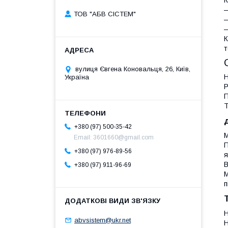
К
—
ТОВ "АБВ СІСТЕМ"
—
—
К
т
вулиця Євгена Коновальця, 26, Київ,
Н
Україна
Р
П
Т
+380 (97) 500-35-42
М
Email: 3601660@gmail.com
П
+380 (97) 976-89-56
я
+380 (97) 911-96-69
М
п
Н
abvsistem@ukr.net
Н