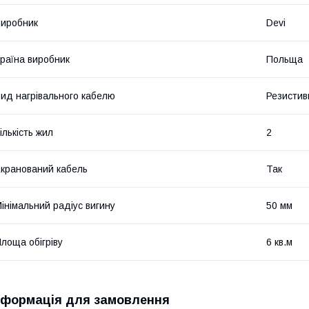
иробник
Devi
раїна виробник
Польща
ид нагрівального кабелю
Резистив
ількість жил
2
кранований кабель
Так
інімальний радіус вигину
50 мм
лоща обігріву
6 кв.м
нформація для замовлення