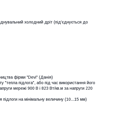
'єднувальний холодний дріт (під'єднується до
ицтва фірми "Devi" (Данія)
у "тепла підлога", або під час використання його
пруги мережі 900 В і 823 Вт/кв.м за напруги 220
 підлоги на мінімальну величину (10...15 мм)