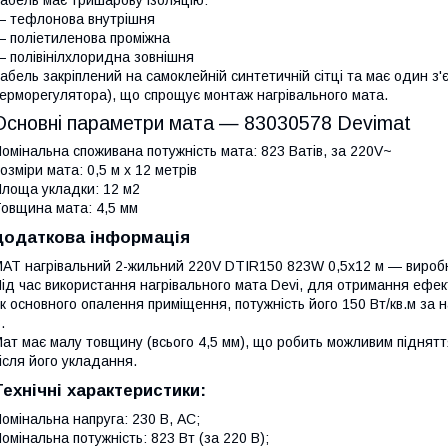
абель має тришарову ізоляцію:
 тефлонова внутрішня
 поліетиленова проміжна
 полівінілхлоридна зовнішня
абель закріплений на самоклейній синтетичній сітці та має один з
ерморегулятора), що спрощує монтаж нагрівального мата.
Основні параметри мата — 83030578 Devimat
омінальна споживана потужність мата: 823 Ватів, за 220V~
озміри мата: 0,5 м х 12 метрів
лоща укладки: 12 м2
овщина мата: 4,5 мм
додаткова інформація
АТ нагрівальний 2-жильний 220V DTIR150 823W 0,5х12 м — виробн
ід час використання нагрівального мата Devi, для отримання ефект
к основного опалення приміщення, потужність його 150 Вт/кв.м за на
В.
ат має малу товщину (всього 4,5 мм), що робить можливим підняття
ісля його укладання.
Технічні характеристики:
омінальна напруга: 230 В, АС;
омінальна потужність: 823 Вт (за 220 В);