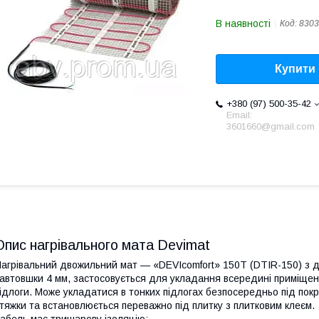
В наявності
Код:
8303
Купити
+380 (97) 500-35-42
Email:
3601660@gmail.com
Опис нагрівального мата Devimat
агрівальний двожильний мат — «DEVIcomfort» 150T (DTIR-150) з 
автовшки 4 мм, застосовується для укладання всередині приміщен
ідлоги. Може укладатися в тонких підлогах безпосередньо під пок
тяжки та встановлюється переважно під плитку з плитковим клеєм.