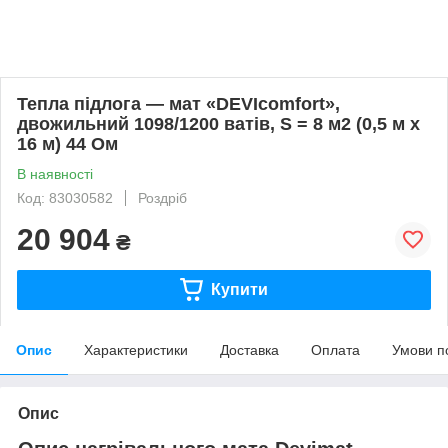
Тепла підлога — мат «DEVIcomfort»,
двожильний 1098/1200 ватів, S = 8 м2 (0,5 м х
16 м) 44 Ом
В наявності
Код: 83030582
Роздріб
20 904
₴
Купити
Опис
Характеристики
Доставка
Оплата
Умови п
Опис