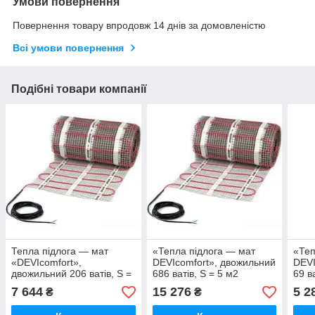
Умови повернення
Повернення товару впродовж 14 днів за домовленістю
Всі умови повернення
Подібні товари компанії
Тепла підлога — мат
«Тепла підлога — мат
«Теп
«DEVIcomfort»,
DEVIcomfort», двожильний
DEVI
двожильний 206 ватів, S =
686 ватів, S = 5 м2
69 в
1,5 м2
7 644
15 276
5 2
₴
₴