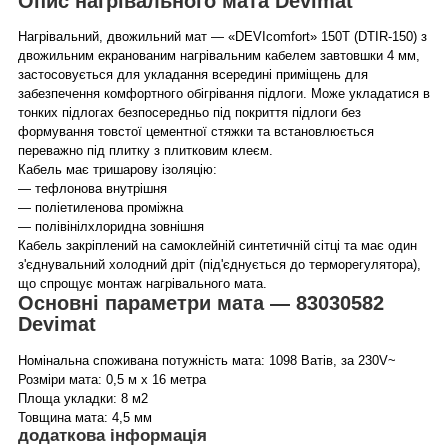
Опис нагрівального мата Devimat
Нагрівальний, двожильний мат — «DEVIcomfort» 150T (DTIR-150) з
двожильним екранованим нагрівальним кабелем завтовшки 4 мм,
застосовується для укладання всередині приміщень для
забезпечення комфортного обігрівання підлоги. Може укладатися в
тонких підлогах безпосередньо під покриття підлоги без
формування товстої цементної стяжки та встановлюється
переважно під плитку з плитковим клеєм.
Кабель має тришарову ізоляцію:
— тефлонова внутрішня
— поліетиленова проміжна
— полівінілхлоридна зовнішня
Кабель закріплений на самоклейній синтетичній сітці та має один
з'єднувальний холодний дріт (під'єднується до терморегулятора),
що спрощує монтаж нагрівального мата.
Основні параметри мата — 83030582
Devimat
Номінальна споживана потужність мата: 1098 Ватів, за 230V~
Розміри мата: 0,5 м х 16 метра
Площа укладки: 8 м2
Товщина мата: 4,5 мм
додаткова інформація