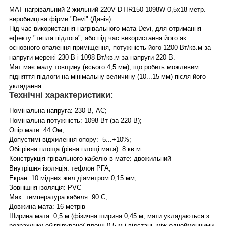
МАТ нагрівальний 2-жильний 220V DTIR150 1098W 0,5х18 метр. —
виробництва фірми "Devi" (Данія)
Під час використання нагрівального мата Devi, для отримання
ефекту "тепла підлога", або під час використання його як
основного опалення приміщення, потужність його 1200 Вт/кв.м за
напруги мережі 230 В і 1098 Вт/кв.м за напруги 220 В.
Мат має малу товщину (всього 4,5 мм), що робить можливим
підняття підлоги на мінімальну величину (10...15 мм) після його
укладання.
Технічні характеристики:
Номінальна напруга: 230 В, АС;
Номінальна потужність: 1098 Вт (за 220 В);
Опір мати: 44 Ом;
Допустимі відхилення опору: -5...+10%;
Обігрівна площа (рівна площі мата): 8 кв.м
Конструкція грівального кабелю в мате: двожильний
Внутрішня ізоляція: тефлон PFA;
Екран: 10 мідних жил діаметром 0,15 мм;
Зовнішня ізоляція: PVC
Max. температура кабеля: 90 С;
Довжина мата: 16 метрів
Ширина мата: 0,5 м (фізична ширина 0,45 м, мати укладаються з
розрахунку обігрівуваної площі 0,5 м і відстань між однойменними