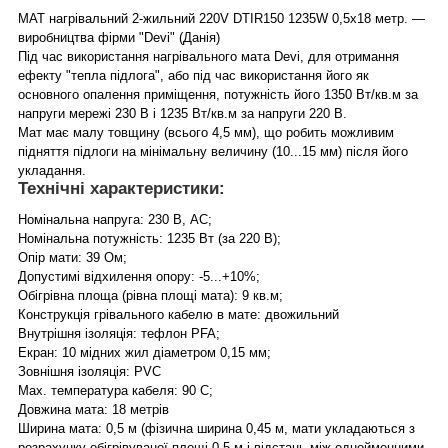
МАТ нагрівальний 2-жильний 220V DTIR150 1235W 0,5х18 метр. —
виробництва фірми "Devi" (Данія)
Під час використання нагрівального мата Devi, для отримання
ефекту "тепла підлога", або під час використання його як
основного опалення приміщення, потужність його 1350 Вт/кв.м за
напруги мережі 230 В і 1235 Вт/кв.м за напруги 220 В.
Мат має малу товщину (всього 4,5 мм), що робить можливим
підняття підлоги на мінімальну величину (10...15 мм) після його
укладання.
Технічні характеристики:
Номінальна напруга: 230 В, АС;
Номінальна потужність: 1235 Вт (за 220 В);
Опір мати: 39 Ом;
Допустимі відхилення опору: -5...+10%;
Обігрівна площа (рівна площі мата): 9 кв.м;
Конструкція грівального кабелю в мате: двожильний
Внутрішня ізоляція: тефлон PFA;
Екран: 10 мідних жил діаметром 0,15 мм;
Зовнішня ізоляція: PVC
Max. температура кабеля: 90 С;
Довжина мата: 18 метрів
Ширина мата: 0,5 м (фізична ширина 0,45 м, мати укладаються з
розрахунку обігрівуваної площі 0,5 м і відстань між однойменними