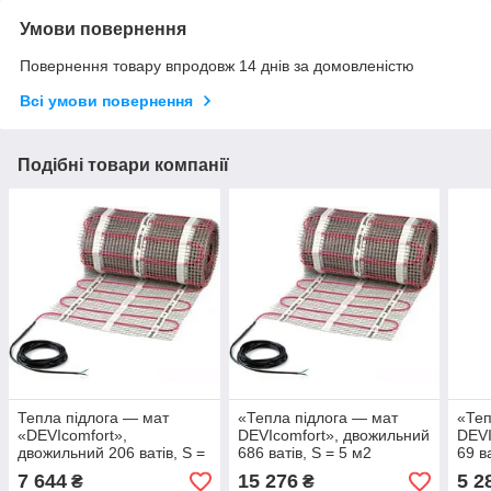
Умови повернення
Повернення товару впродовж 14 днів за домовленістю
Всі умови повернення
Подібні товари компанії
Тепла підлога — мат
«Тепла підлога — мат
«Теп
«DEVIcomfort»,
DEVIcomfort», двожильний
DEVI
двожильний 206 ватів, S =
686 ватів, S = 5 м2
69 в
1,5 м2
7 644
15 276
5 2
₴
₴