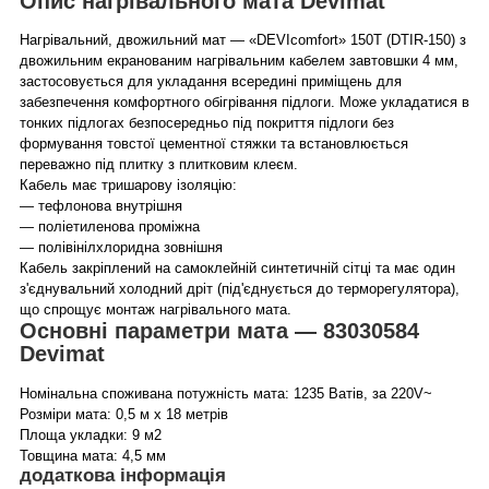
Опис нагрівального мата Devimat
Нагрівальний, двожильний мат — «DEVIcomfort» 150T (DTIR-150) з
двожильним екранованим нагрівальним кабелем завтовшки 4 мм,
застосовується для укладання всередині приміщень для
забезпечення комфортного обігрівання підлоги. Може укладатися в
тонких підлогах безпосередньо під покриття підлоги без
формування товстої цементної стяжки та встановлюється
переважно під плитку з плитковим клеєм.
Кабель має тришарову ізоляцію:
— тефлонова внутрішня
— поліетиленова проміжна
— полівінілхлоридна зовнішня
Кабель закріплений на самоклейній синтетичній сітці та має один
з'єднувальний холодний дріт (під'єднується до терморегулятора),
що спрощує монтаж нагрівального мата.
Основні параметри мата — 83030584
Devimat
Номінальна споживана потужність мата: 1235 Ватів, за 220V~
Розміри мата: 0,5 м х 18 метрів
Площа укладки: 9 м2
Товщина мата: 4,5 мм
додаткова інформація