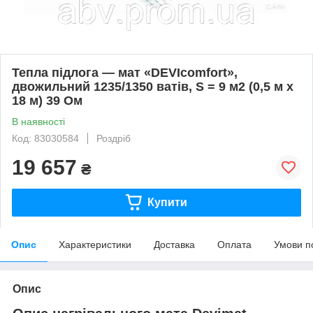
Тепла підлога — мат «DEVIcomfort»,
двожильний 1235/1350 ватів, S = 9 м2 (0,5 м х
18 м) 39 Ом
В наявності
Код: 83030584
Роздріб
19 657
₴
Купити
Опис
Характеристики
Доставка
Оплата
Умови п
Опис