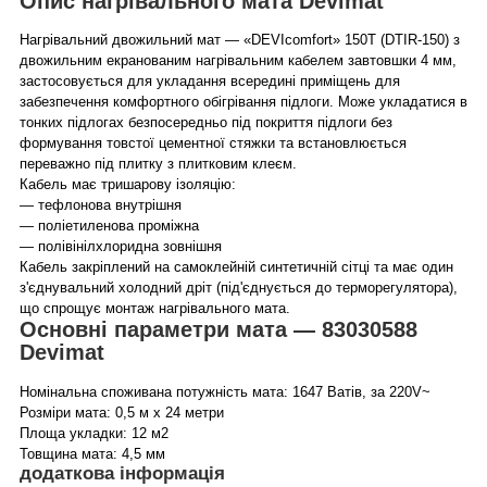
Опис нагрівального мата Devimat
Нагрівальний двожильний мат — «DEVIcomfort» 150T (DTIR-150) з
двожильним екранованим нагрівальним кабелем завтовшки 4 мм,
застосовується для укладання всередині приміщень для
забезпечення комфортного обігрівання підлоги. Може укладатися в
тонких підлогах безпосередньо під покриття підлоги без
формування товстої цементної стяжки та встановлюється
переважно під плитку з плитковим клеєм.
Кабель має тришарову ізоляцію:
— тефлонова внутрішня
— поліетиленова проміжна
— полівінілхлоридна зовнішня
Кабель закріплений на самоклейній синтетичній сітці та має один
з'єднувальний холодний дріт (під'єднується до терморегулятора),
що спрощує монтаж нагрівального мата.
Основні параметри мата — 83030588
Devimat
Номінальна споживана потужність мата: 1647 Ватів, за 220V~
Розміри мата: 0,5 м х 24 метри
Площа укладки: 12 м2
Товщина мата: 4,5 мм
додаткова інформація