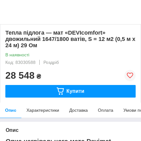
Тепла підлога — мат «DEVIcomfort»
двожильний 1647/1800 ватів, S = 12 м2 (0,5 м х
24 м) 29 Ом
В наявності
Код: 83030588
Роздріб
28 548
₴
Купити
Опис
Характеристики
Доставка
Оплата
Умови п
Опис