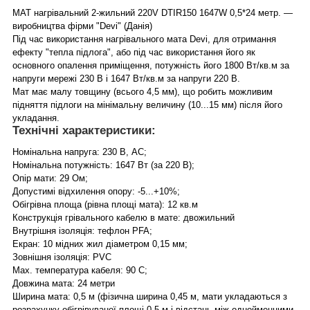
МАТ нагрівальний 2-жильний 220V DTIR150 1647W 0,5*24 метр. —
виробництва фірми "Devi" (Данія)
Під час використання нагрівального мата Devi, для отримання
ефекту "тепла підлога", або під час використання його як
основного опалення приміщення, потужність його 1800 Вт/кв.м за
напруги мережі 230 В і 1647 Вт/кв.м за напруги 220 В.
Мат має малу товщину (всього 4,5 мм), що робить можливим
підняття підлоги на мінімальну величину (10...15 мм) після його
укладання.
Технічні характеристики:
Номінальна напруга: 230 В, АС;
Номінальна потужність: 1647 Вт (за 220 В);
Опір мати: 29 Ом;
Допустимі відхилення опору: -5...+10%;
Обігрівна площа (рівна площі мата): 12 кв.м
Конструкція грівального кабелю в мате: двожильний
Внутрішня ізоляція: тефлон PFA;
Екран: 10 мідних жил діаметром 0,15 мм;
Зовнішня ізоляція: PVC
Max. температура кабеля: 90 С;
Довжина мата: 24 метри
Ширина мата: 0,5 м (фізична ширина 0,45 м, мати укладаються з
розрахунку обігрівуваної площі 0,5 м і відстань між однойменними