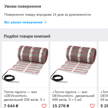
Умови повернення
Повернення товару впродовж 14 днів за домовленістю
Всі умови повернення
Подібні товари компанії
Тепла підлога — мат
«Тепла підлога — мат
«Теп
«DEVIcomfort»,
DEVIcomfort», двожильний
DEVI
двожильний 206 ватів, S =
686 ватів, S = 5 м2
69 в
1,5 м2
7 644
15 276
5 2
₴
₴