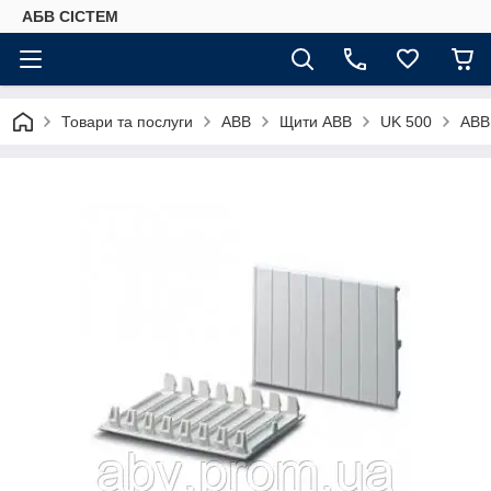
АБВ СІСТЕМ
Товари та послуги
ABB
Щити ABB
UK 500
ABB