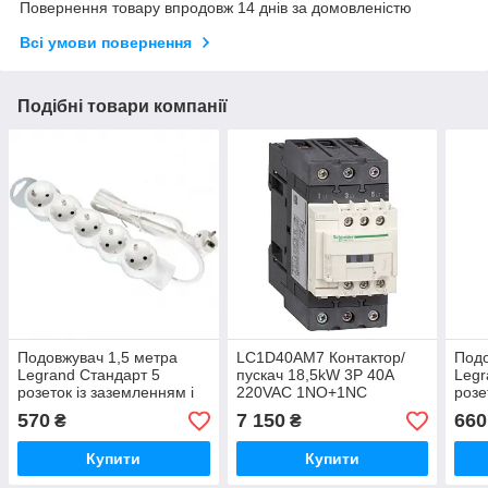
Повернення товару впродовж 14 днів за домовленістю
Всі умови повернення
Подібні товари компанії
Подовжувач 1,5 метра
LC1D40AM7 Контактор/
Подо
Legrand Стандарт 5
пускач 18,5kW 3P 40A
Legr
розеток із заземленням і
220VAC 1NO+1NC
розе
захисними шторками 6
захи
570
7 150
660
₴
₴
950 11
950 
Купити
Купити