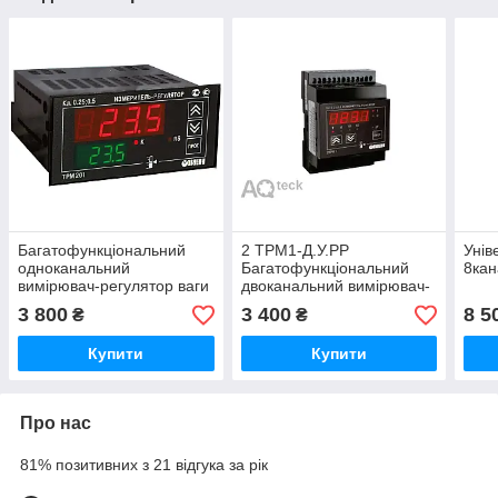
Багатофункціональний
2 ТРМ1-Д.У.РР
Унів
одноканальний
Багатофункціональний
8ка
вимірювач-регулятор ваги
двоканальний вимірювач-
теператури тиску з RS-485
регулятор теператури на
3 800
3 400
8 5
₴
₴
ТРМ201-Щ2.Р
дин-рейку
Купити
Купити
Про нас
81% позитивних з 21 відгука за рік