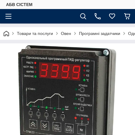
АБВ СІСТЕМ
Товари та послуги
Овен
Програмні задатчики
Одн