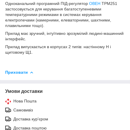
Одноканальний програмний ПІД-регулятор
ОВЕН
ТРМ251
застосовується для керування багатоступеневими
температурними режимами в системах керування
електропечами (камерними, елеваторними, шахтними,
плавильними тощо).
Прилад має зручний, інтуїтивно зрозумілий людині-машинний
інтерфейс.
Прилад випускається в корпусах 2 типів: настінному Н і
щитовому Щ1.
Приховати
Умови доставки
Нова Пошта
Самовивіз
Доставка кур'єром
Доставка поштою