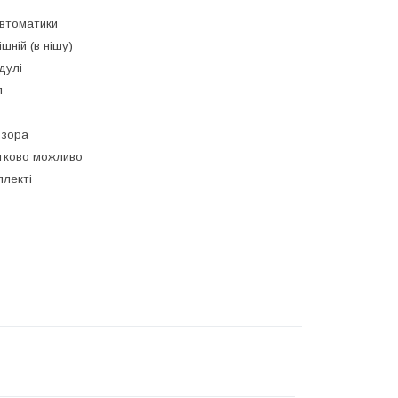
втоматики
ішній (в нішу)
дулі
л
озора
тково можливо
плекті