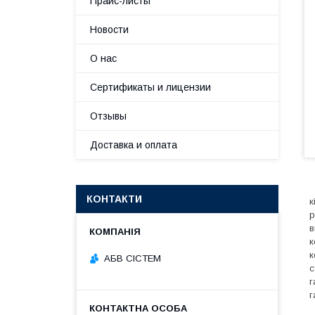
Прайс-листы
Новости
О нас
Сертификаты и лицензии
Отзывы
Доставка и оплата
КОНТАКТИ
к
р
в
к
к
АБВ СІСТЕМ
с
г
г