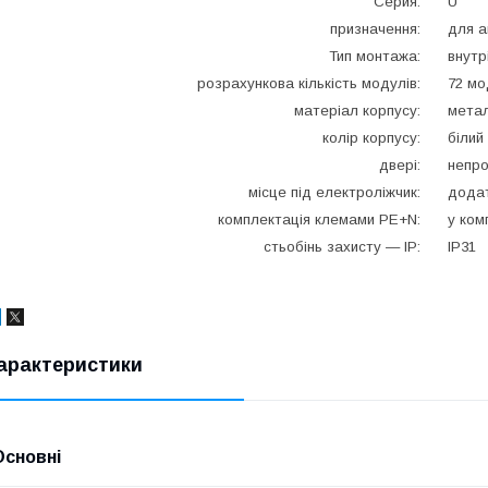
Серия:
U
призначення:
для а
Тип монтажа:
внутр
розрахункова кількість модулів:
72 мо
матеріал корпусу:
мета
колір корпусу:
білий
двері:
непр
місце під електроліжчик:
дода
комплектація клемами PE+N:
у ком
стьобінь захисту — IP:
IP31
арактеристики
Основні