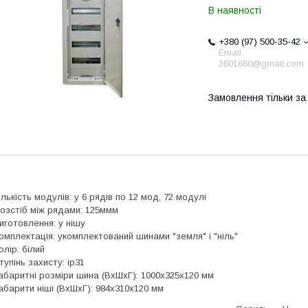
В наявності
+380 (97) 500-35-42
Email:
3601660@gmail.com
Замовлення тільки з
ількість модулів: у 6 рядів по 12 мод, 72 модулі
озстіб між рядами: 125ммм
иготовлення: у нішу
омплектація: укомплектований шинами "земля" і "ніль"
олір: білий
тупінь захисту: ip31
абаритні розміри шина (ВхШхГ): 1000х325х120 мм
абарити ніші (ВхШхГ): 984х310х120 мм