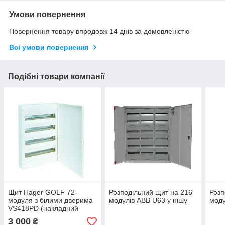
Умови повернення
Повернення товару впродовж 14 днів за домовленістю
Всі умови повернення
Подібні товари компанії
Щит Hager GOLF 72-
Розподільний щит на 216
Розп
модуля з білими дверима
модулів ABB U63 у нішу
моду
VS418PD (накладний
монтаж)
3 000
₴