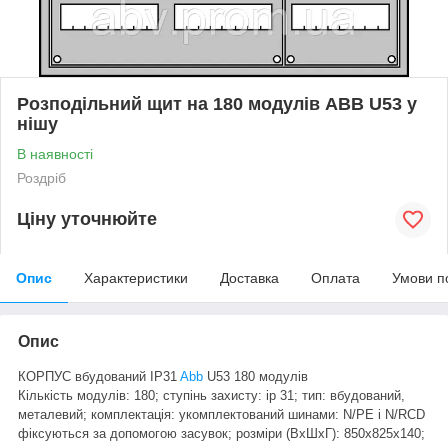
Розподільний щит на 180 модулів ABB U53 у
нішу
В наявності
Роздріб
Ціну уточнюйте
Опис
Характеристики
Доставка
Оплата
Умови п
Опис
КОРПУС вбудований IP31
Abb
U53 180 модулів
Кількість модулів: 180; ступінь захисту: ip 31; тип: вбудований,
металевий; комплектація: укомплектований шинами: N/PE і N/RCD
фіксуються за допомогою засувок; розміри (ВхШхГ): 850х825х140
;