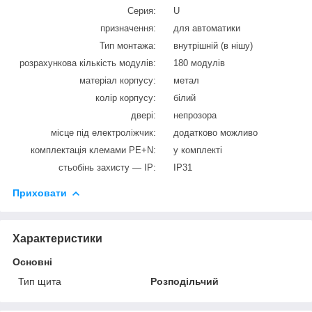
Серия:
U
призначення:
для автоматики
Тип монтажа:
внутрішній (в нішу)
розрахункова кількість модулів:
180 модулів
матеріал корпусу:
метал
колір корпусу:
білий
двері:
непрозора
місце під електроліжчик:
додатково можливо
комплектація клемами PE+N:
у комплекті
стьобінь захисту — IP:
IP31
Приховати
Характеристики
Основні
Тип щита
Розподільчий