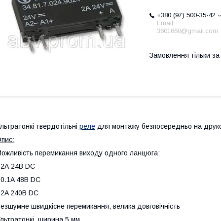
+380 (97) 500-35-42
Email:
3601660@gmail.com
Замовлення тільки з
льтратонкі твердотільні
реле
для монтажу безпосередньо на друков
пис:
ожливість перемикання виходу одного ланцюга:
 2А 24В DC
 0.1A 48B DC
 2A 240B DC
езшумне швидкісне перемикання, велика довговічність
льтратонкі, ширина 5 мм