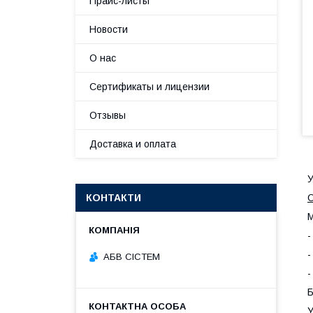
Прайс-листы
Новости
О нас
Сертификаты и лицензии
Отзывы
Доставка и оплата
У
КОНТАКТИ
О
М
-
-
АБВ СІСТЕМ
-
Б
У