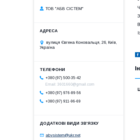
Ч
ТОВ "АБВ СІСТЕМ"
З
В
І
вулиця Євгена Коновальця, 26, Київ,
Україна
І
+380 (97) 500-35-42
Email: 3601660@gmail.com
Ц
+380 (97) 976-89-56
+380 (97) 911-96-69
abvsistem@ukr.net