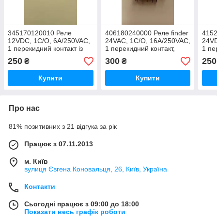
345170120010 Реле
406180240000 Реле finder
4152
12VDC, 1C/O, 6А/250VAC,
24VAC, 1C/O, 16А/250VAC,
24VD
1 перекидний контакт із
1 перекидний контакт,
1 пе
котушкою керування 12 В
котушка керування 24 В
коту
250
300
250
₴
₴
постійного струму.
пер. струму.
пост
Купити
Купити
Про нас
81% позитивних з 21 відгука за рік
Працює з 07.11.2013
м. Київ
вулиця Євгена Коновальця, 26, Київ, Україна
Контакти
Сьогодні працює з 09:00 до 18:00
Показати весь графік роботи