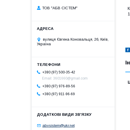
ТОВ "АБВ СІСТЕМ"
К
1
вулиця Євгена Коновальця, 26, Київ,
Україна
І
+380 (97) 500-35-42
Email: 3601660@gmail.com
Ц
+380 (97) 976-89-56
+380 (97) 911-96-69
abvsistem@ukr.net