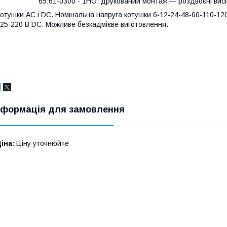
65.61-0300 - 1НО, друкований монтаж — роздвоєні висн
отушки АС і DC. Номінальна напруга котушки 6-12-24-48-60-110-120
25-220 В DC. Можливе безкадмієве виготовлення.
нформація для замовлення
іна:
Ціну уточнюйте