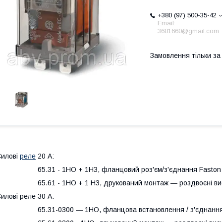
+380 (97) 500-35-42
Email:
3601660@gmail.com
Замовлення тільки з
илові
реле
20 А:
65.31 - 1НО + 1НЗ, фланцовий роз'єм/з'єднання Faston
65.61 - 1НО + 1 НЗ, друкований монтаж — роздвоєні вис
илові реле 30 А:
65.31-0300 — 1НО, фланцова встановлення / з'єднання 