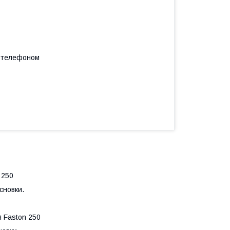
а телефоном
 250
новки.
Faston 250