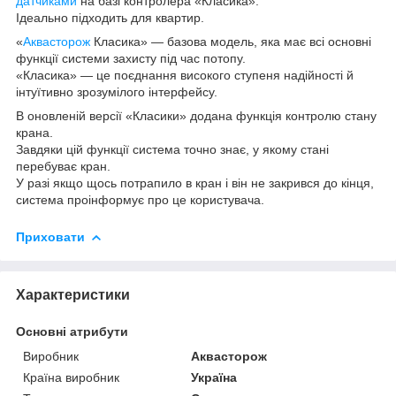
датчиками
на базі контролера «Класика».
Ідеально підходить для квартир.
«
Аквасторож
Класика» — базова модель, яка має всі основні
функції системи захисту під час потопу.
«Класика» — це поєднання високого ступеня надійності й
інтуїтивно зрозумілого інтерфейсу.
В оновленій версії «Класики» додана функція контролю стану
крана.
Завдяки цій функції система точно знає, у якому стані
перебуває кран.
У разі якщо щось потрапило в кран і він не закрився до кінця,
система проінформує про це користувача.
Приховати
Характеристики
Основні атрибути
Виробник
Аквасторож
Країна виробник
Україна