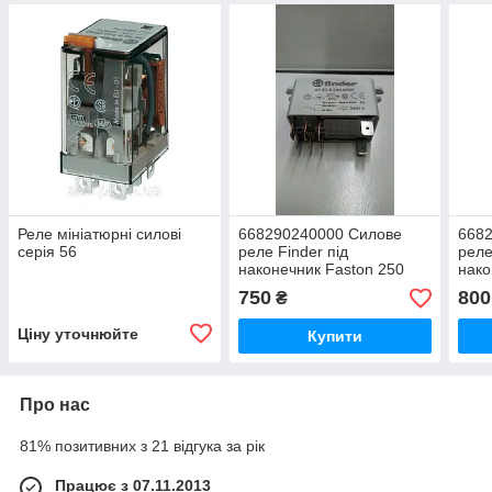
Реле мініатюрні силові
668290240000 Силове
668
серія 56
реле Finder під
реле
наконечник Faston 250
нако
(6,3х0,8), 2C/O (DРDТ),
(6,3
750
800
₴
30A, 240VAC.
30A,
Ціну уточнюйте
Купити
Про нас
81% позитивних з 21 відгука за рік
Працює з 07.11.2013