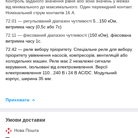
Контроль заданого значення рівня або зони значень у межах
від мінімального до максимального. Один перекидний контакт.
Номінальний струм контактів 16 А.
72.01 — регульований діапазон чутливості
5...150 кОм,
витримка часу (0,5с або 7с)
72.11 — фіксований діапазон чутливості (
150 кОм), фіксована
витримка часу 1с.
72.42 — реле вибору пріоритету. Спеціальне реле для вибору
пріоритету увімкнення насосів, компресорів, вентиляцій або
холодильних машин. Реле має 2 незалежні сигнали
керування, ізольовані від електроживлення. Версії
електроживлення 110...240 В і 24 В АС/DC. Модульний
корпус, ширина 35 мм.
Приховати
Умови доставки
Нова Пошта