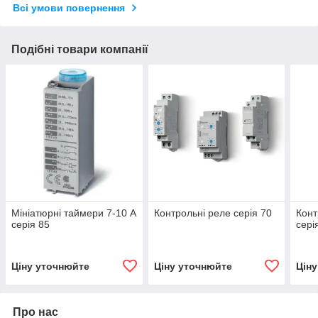
Всі умови повернення
Подібні товари компанії
Мініатюрні таймери 7-10 А
Контрольні реле серія 70
Конт
серія 85
сері
Ціну уточнюйте
Ціну уточнюйте
Цін
Про нас