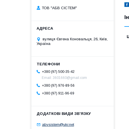
ТОВ "АБВ СІСТЕМ"
І
Ц
вулиця Євгена Коновальця, 26, Київ,
Україна
+380 (97) 500-35-42
Email: 3601660@gmail.com
+380 (97) 976-89-56
+380 (97) 911-96-69
abvsistem@ukr.net