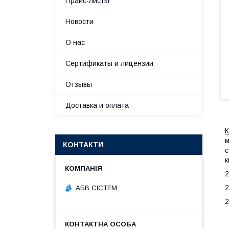
Прайс-листы
Новости
О нас
Сертификаты и лицензии
Отзывы
Доставка и оплата
К
м
КОНТАКТИ
с
к
2
2
АБВ СІСТЕМ
2