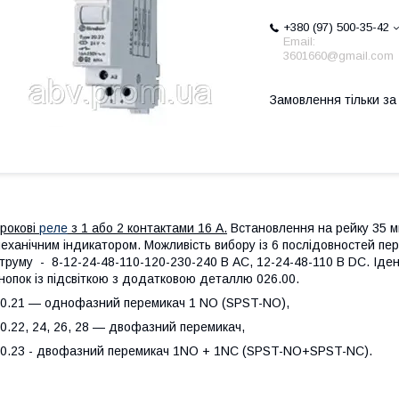
+380 (97) 500-35-42
Email:
3601660@gmail.com
Замовлення тільки з
рокові
реле
з 1 або 2 контактами 16 А.
Встановлення на рейку 35 м
еханічним індикатором. Можливість вибору із 6 послідовностей пе
труму - 8-12-24-48-110-120-230-240 В АС, 12-24-48-110 В DC. Іде
нопок із підсвіткою з додатковою деталлю 026.00.
0.21 — однофазний перемикач 1 NO (SPST-NO),
0.22, 24, 26, 28 — двофазний перемикач,
0.23 - двофазний перемикач 1NO + 1NC (SPST-NO+SPST-NC).