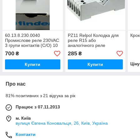
60.13.8.230.0040
PZ11 Relpol Колодка для
Крок
Промислове реле 230VAC
реле R15 або
3 групи контактів (C/O) 10
аналогічного реле
А/250VAC 11-pin
10А/300VAC 3CO(НВ/НЗ)
700
285
₴
₴
контакту
Цін
Купити
Купити
Про нас
81% позитивних з 21 відгука за рік
Працює з 07.11.2013
м. Київ
вулиця Євгена Коновальця, 26, Київ, Україна
Контакти