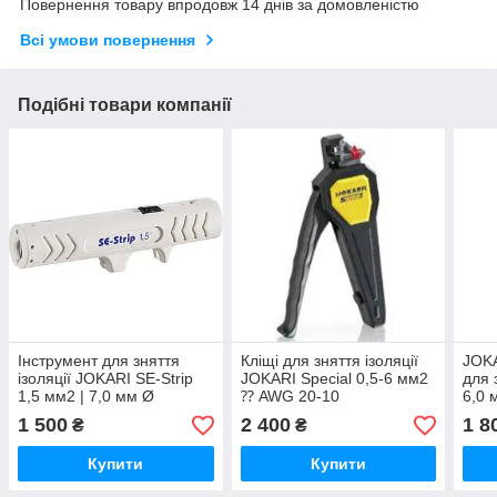
Повернення товару впродовж 14 днів за домовленістю
Всі умови повернення
Подібні товари компанії
Інструмент для зняття
Кліщі для зняття ізоляції
JOKA
ізоляції JOKARI SE-Strip
JOKARI Special 0,5-6 мм2
для 
1,5 мм2 | 7,0 мм Ø
⁇ AWG 20-10
6,0
1 500
2 400
1 8
₴
₴
Купити
Купити