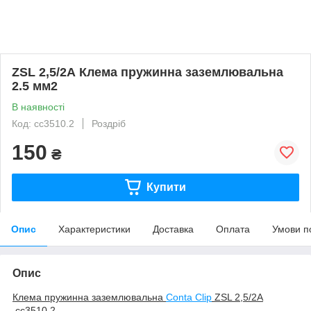
ZSL 2,5/2А Клема пружинна заземлювальна
2.5 мм2
В наявності
Код: cc3510.2
Роздріб
150
₴
Купити
Опис
Характеристики
Доставка
Оплата
Умови п
Опис
Клемa пружинна заземлювальна
Conta Clip
ZSL 2,5/2А​
,
cc
3510.2