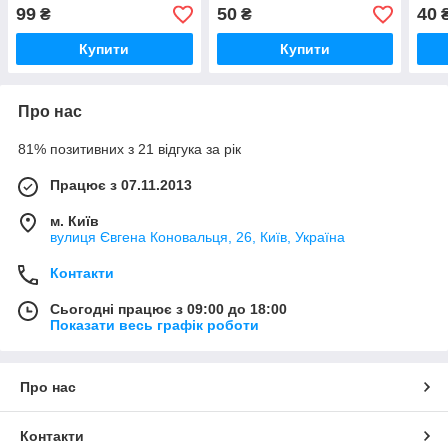
(метрич.5х20/5х25 мм),
під'єднання 0.5-2.5mm2.
99
50
40
₴
₴
6,3 А, 1078.2
Купити
Купити
Про нас
81% позитивних з 21 відгука за рік
Працює з 07.11.2013
м. Київ
вулиця Євгена Коновальця, 26, Київ, Україна
Контакти
Сьогодні працює з 09:00 до 18:00
Показати весь графік роботи
Про нас
Контакти