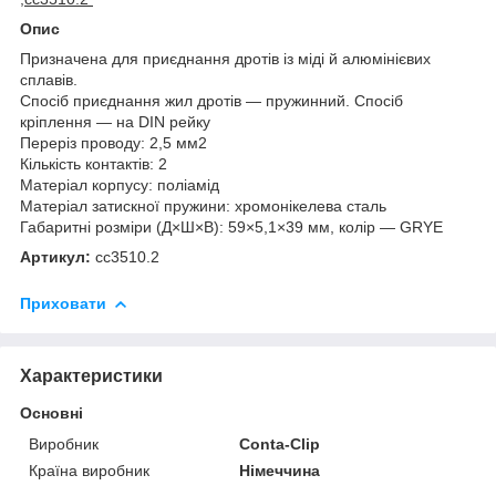
Опис
Призначена для приєднання дротів із міді й алюмінієвих
сплавів.
Спосіб приєднання жил дротів — пружинний. Спосіб
кріплення — на DIN рейку
Переріз проводу: 2,5 мм2
Кількість контактів: 2
Матеріал корпусу: поліамід
Матеріал затискної пружини: хромонікелева сталь
Габаритні розміри (Д×Ш×В): 59×5,1×39 мм, колір — GRYE
Артикул:
cc3510.2
Приховати
Характеристики
Основні
Виробник
Conta-Clip
Країна виробник
Німеччина