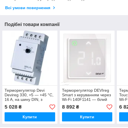
Всі умови повернення
Подібні товари компанії
Терморегулятор Devi
Терморегулятор DEVIreg
Терм
Devireg 330, +5 — +45 °C,
Smart з керуванням через
Touc
16 A, на шину DIN, з
Wi-Fi 140F1141 — білий
Wi-F
датчиком підлоги
5 028
8 892
6 8
₴
₴
140F1072
Купити
Купити