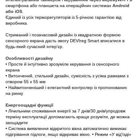
смартфона або планшета на операційних системах
Android
або iOS
.
Єдиний із усіх терморегуляторів із 5-річною гарантією від
виробника.
Стриманий і позачасовий дизайн із квадратною формою
сенсорного екрана дасть змогу DEVIreg Smart вписатися в
будь-який сучасний інтер'єр.
Особливості дизайну
• Просте й інтуїтивно зрозуміле керування із сенсорного
екрана
• Витончений, стильний дизайн, сумісність з усіма рамками з
отвором 55 х 55 мм
• Найвитонченіший і елегантний контролер із пропонованих
на ринку
Енергоощадні функції
• Лічильники споживання енергії за 7 днів/30 днів/упродовж
терміну експлуатації допомагають краще розуміти, де можна
заощадити
• Система виявлення відкритого вікна автоматично вимикає
підігрівання підлоги, якщо відкриває вікно. • Режим «У від'їзді»