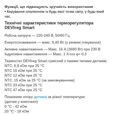
Функції, що підвищують зручність використання
• Керування опаленням із будь-якої точки світу, у будь-який
час.
Технічні характеристики терморегулятора
DEVIreg Smart
Робоча напруга — 220-240 В, 50/60 Гц.
Енергоспоживання — макс. 0,40 Вт (у режимі очікування)
Активне навантаження — Макс. 16 А (3680 Вт) при 230 В
Індуктивне навантаження — Макс. 1 A cos φ= 0,3
Термостат DEVIreg Smart сумісний з такими типами датчиків:
NTC, 6,8 кОм при 25 °C
NTC 10 кОм при 25 °C
NTC 12 кОм при 25 °C
NTC, 15 кОм за 25 °C (за замовчуванням)
NTC 33 кОм при 25 °C
NTC 47 кОм при 25 °C
Показники опору
датчика
за різної температури:
(датчик у комплекті)
0 °С - 42 кОм
20 °С - 18 кОм