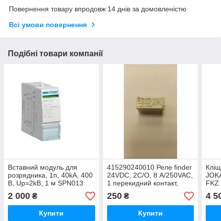
Повернення товару впродовж 14 днів за домовленістю
Всі умови повернення
Подібні товари компанії
Вставний модуль для
415290240010 Реле finder
Кліщ
розрядника, 1п, 40kA, 400
24VDC, 2C/O, 8 А/250VAC,
JOKA
В, Up=2kB, 1 м SPN013
1 перекидний контакт,
FKZ 
котушка керування 24 В
мм2 
2 000
250
4 5
₴
₴
пост. струму.
10
Купити
Купити