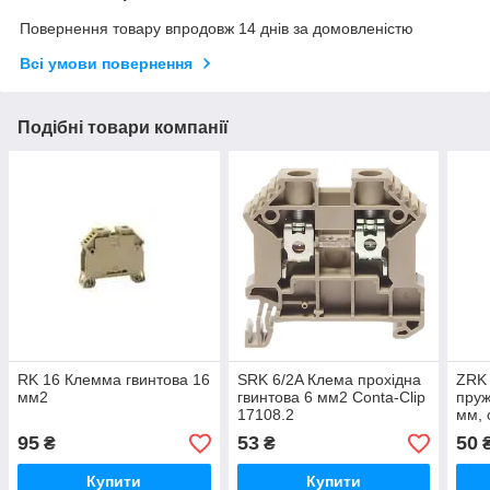
Повернення товару впродовж 14 днів за домовленістю
Всі умови повернення
Подібні товари компанії
RK 16 Клемма гвинтова 16
SRK 6/2A Клема прохідна
ZRK 
мм2
гвинтова 6 мм2 Conta-Clip
пруж
17108.2
мм, 
під'
95
53
50
₴
₴
Купити
Купити