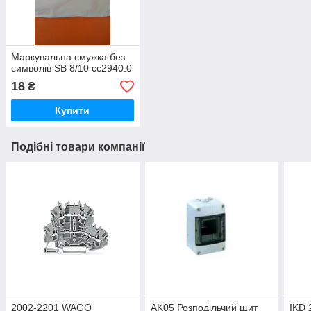
Маркувальна смужка без
символів SB 8/10 сс2940.0
18
₴
Купити
Подібні товари компанії
2002-2201 WAGO
AK05 Розподільчий щит
IKD 