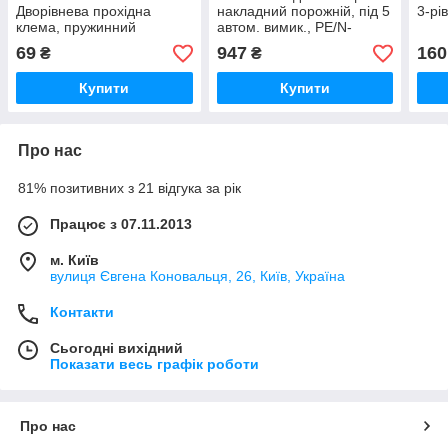
Дворівнева прохідна
накладний порожній, під 5
3-рі
клема, пружинний
автом. вимик., PE/N-
затискач, 2,5 мм2, 4-
клема: 2х5 пол.,6/16 мм2,
69
947
160
₴
₴
дротова, сіра, CAGE
(200х125х122)
CLAMP
Купити
Купити
Про нас
81% позитивних з 21 відгука за рік
Працює з 07.11.2013
м. Київ
вулиця Євгена Коновальця, 26, Київ, Україна
Контакти
Сьогодні вихідний
Показати весь графік роботи
Про нас