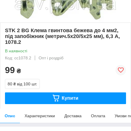
STK 2 BG Клема гвинтова бежева до 4 мм2,
під запобіжник (метрич.5х20/5х25 мм), 6,3 А,
1078.2
В наявності
Код: cc1078.2
Опт і роздріб
99
₴
80 ₴
від 100 шт.
Купити
Опис
Характеристики
Доставка
Оплата
Умови п