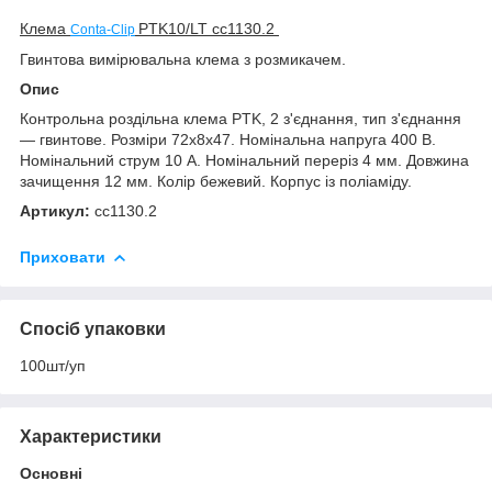
Клема
РTK​10/LT
сс1130.2
Conta-Clip
Гвинтова вимірювальна клема з розмикачем.
Опис
Контрольна роздільна клема РTK, 2 з'єднання, тип з'єднання
— гвинтове. Розміри 72х8х47. Номінальна напруга 400 В.
Номінальний струм 10 А. Номінальний переріз 4 мм. Довжина
зачищення 12 мм. Колір бежевий. Корпус із поліаміду.
Артикул:
cc1130.2
Приховати
Спосіб упаковки
100шт/уп
Характеристики
Основні