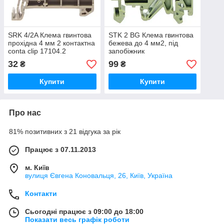
SRK 4/2A Клема гвинтова
STK 2 BG Клема гвинтова
прохідна 4 мм 2 контактна
бежева до 4 мм2, під
conta clip 17104.2
запобіжник
(метрич.5х20/5х25 мм),
32
99
₴
₴
6,3 А, 1078.2
Купити
Купити
Про нас
81% позитивних з 21 відгука за рік
Працює з 07.11.2013
м. Київ
вулиця Євгена Коновальця, 26, Київ, Україна
Контакти
Сьогодні працює з 09:00 до 18:00
Показати весь графік роботи