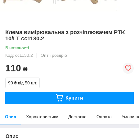
Клемa вимірювальна з розчіплювачем РTK
10/LT cc1130.2
В наявності
Код: cc1130.2
Опт і роздріб
110
₴
90 ₴
від 50 шт.
Купити
Опис
Характеристики
Доставка
Оплата
Умови п
Опис