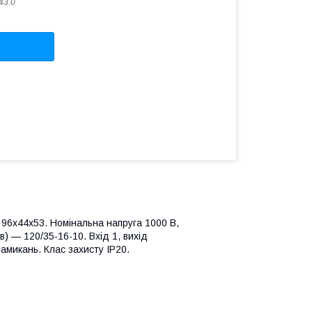
43.0
р 96х44х53. Номінальна напруга 1000 В,
) — 120/35-16-10. Вхід 1, вихід
замикань. Клас захисту IP20.