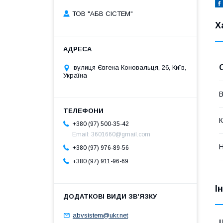
ТОВ "АБВ СІСТЕМ"
Х
вулиця Євгена Коновальця, 26, Київ,
Україна
В
К
+380 (97) 500-35-42
Email: 3601660@gmail.com
Н
+380 (97) 976-89-56
+380 (97) 911-96-69
І
abvsistem@ukr.net
Ц