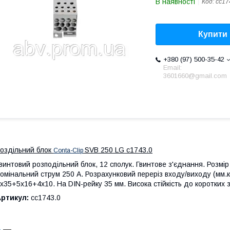
В наявності
Код:
cc17
Купити
+380 (97) 500-35-42
Email:
3601660@gmail.com
оздільний блок
SVB 250 LG
с
1743.0
Conta-Clip
винтовий розподільний блок, 12 сполук. Гвинтове з'єднання. Розмі
омінальний струм 250 А. Розрахунковий переріз входу/виходу (мм.кв
х35+5х16+4х10. На DIN-рейку 35 мм. Висока стійкість до коротких 
Артикул:
сс1743.0