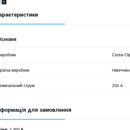
арактеристики
Основні
иробник
Conta-Cli
раїна виробник
Німеччин
омінальний струм
250 А
нформація для замовлення
іна:
2 400 ₴