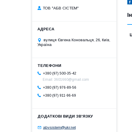
ТОВ "АБВ СІСТЕМ"
І
Ц
вулиця Євгена Коновальця, 26, Київ,
Україна
+380 (97) 500-35-42
Email: 3601660@gmail.com
+380 (97) 976-89-56
+380 (97) 911-96-69
abvsistem@ukr.net