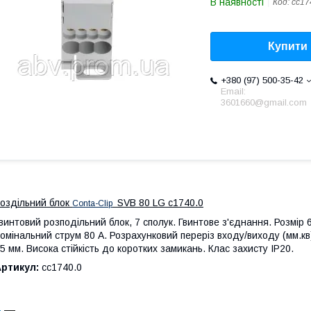
В наявності
Код:
cc17
Купити
+380 (97) 500-35-42
Email:
3601660@gmail.com
оздільний блок
SVB 80 LG
с
1740.0
Conta-Clip
винтовий розподільний блок, 7 сполук. Гвинтове з'єднання. Розмір
омінальний струм 80 А. Розрахунковий переріз входу/виходу (мм.кв)
5 мм. Висока стійкість до коротких замикань. Клас захисту IP20.
Артикул:
сс1740.0