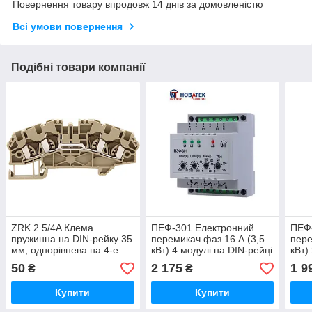
Повернення товару впродовж 14 днів за домовленістю
Всі умови повернення
Подібні товари компанії
ZRK 2.5/4A Клема
ПЕФ-301 Електронний
ПЕФ
пружинна на DIN-рейку 35
перемикач фаз 16 А (3,5
пере
мм, однорівнева на 4-е
кВт) 4 модулі на DIN-рейці
кВт)
під'єднання 0.5-2.5mm2.
50
2 175
1 9
₴
₴
Купити
Купити