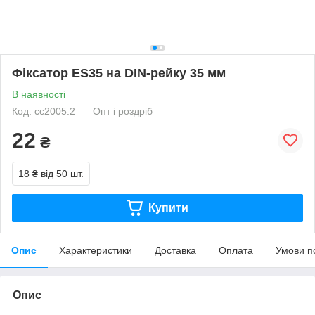
Фіксатор ES35 на DIN-рейку 35 мм
В наявності
Код: cc2005.2
Опт і роздріб
22
₴
18 ₴
від 50 шт.
Купити
Опис
Характеристики
Доставка
Оплата
Умови п
Опис