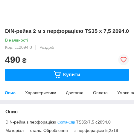
DIN-рейка 2 м з перфорацією TS35 х 7,5 2094.0
В наявності
Код: cc2094.0
Роздріб
490
₴
Купити
Опис
Характеристики
Доставка
Оплата
Умови п
Опис
DIN-рейка з перфорацією
TS35х7,5
с
2094.0
Conta-Clip
Матеріал — сталь. Оброблення — з перфорацією 5,2х18