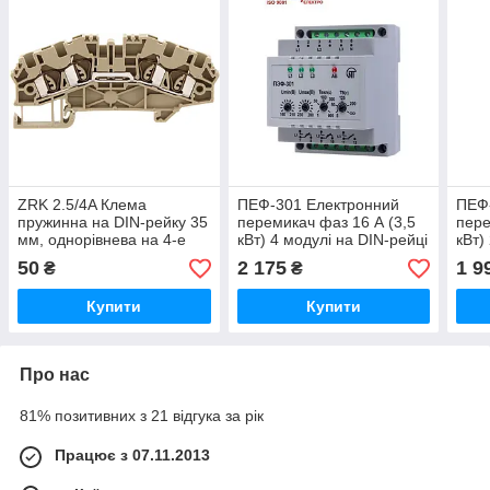
ZRK 2.5/4A Клема
ПЕФ-301 Електронний
ПЕФ
пружинна на DIN-рейку 35
перемикач фаз 16 А (3,5
пере
мм, однорівнева на 4-е
кВт) 4 модулі на DIN-рейці
кВт)
під'єднання 0.5-2.5mm2.
50
2 175
1 9
₴
₴
Купити
Купити
Про нас
81% позитивних з 21 відгука за рік
Працює з 07.11.2013