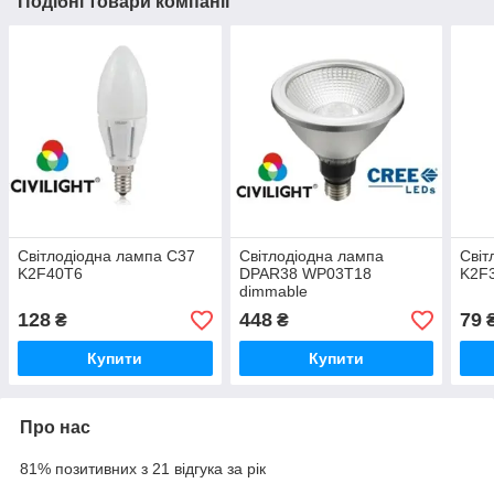
Подібні товари компанії
Світлодіодна лампа C37
Світлодіодна лампа
Світ
K2F40T6
DPAR38 WP03T18
K2F3
dimmable
128
448
79
₴
₴
Купити
Купити
Про нас
81% позитивних з 21 відгука за рік