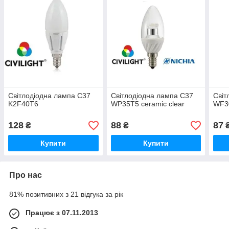
Світлодіодна лампа C37
Світлодіодна лампа C37
Світ
K2F40T6
WP35T5 ceramic clear
WF3
128
88
87
₴
₴
Купити
Купити
Про нас
81% позитивних з 21 відгука за рік
Працює з 07.11.2013