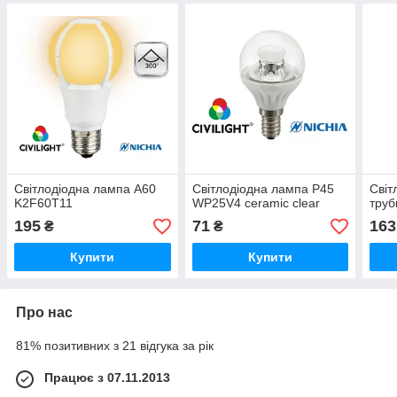
Світлодіодна лампа A60
Світлодіодна лампа P45
Світ
K2F60T11
WP25V4 ceramic clear
тру
195
71
163
₴
₴
Купити
Купити
Про нас
81% позитивних з 21 відгука за рік
Працює з 07.11.2013