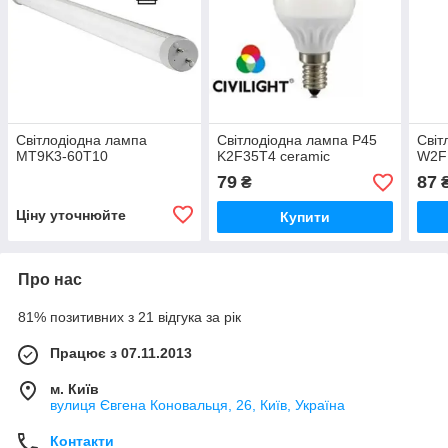
Світлодіодна лампа
Світлодіодна лампа P45
Світ
MT9K3-60T10
K2F35T4 ceramic
W2F
79
87
₴
Ціну уточнюйте
Купити
Про нас
81% позитивних з 21 відгука за рік
Працює з 07.11.2013
м. Київ
вулиця Євгена Коновальця, 26, Київ, Україна
Контакти