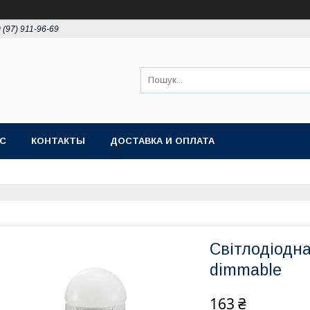
 (97) 911-96-69
АС
КОНТАКТЫ
ДОСТАВКА И ОПЛАТА
Світлодіодн
dimmable
163 ₴