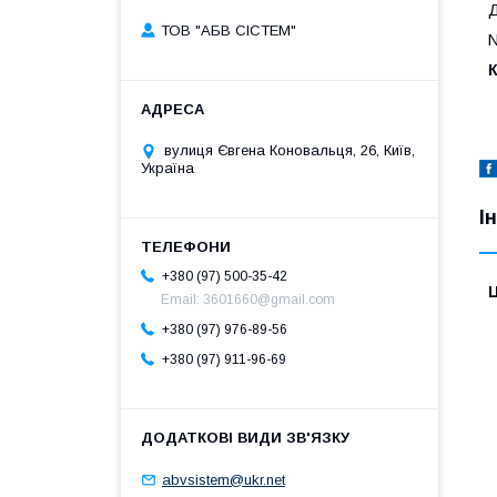
Д
ТОВ "АБВ СІСТЕМ"
N
вулиця Євгена Коновальця, 26, Київ,
Україна
І
+380 (97) 500-35-42
Ц
Email: 3601660@gmail.com
+380 (97) 976-89-56
+380 (97) 911-96-69
abvsistem@ukr.net