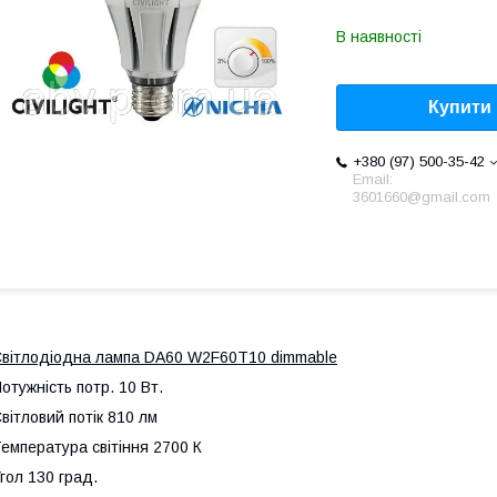
В наявності
Купити
+380 (97) 500-35-42
Email:
3601660@gmail.com
вітлодіодна лампа DA60 W2F60T10 dimmable
отужність потр. 10 Вт.
вітловий потік 810 лм
емпература світіння 2700 К
гол 130 град.