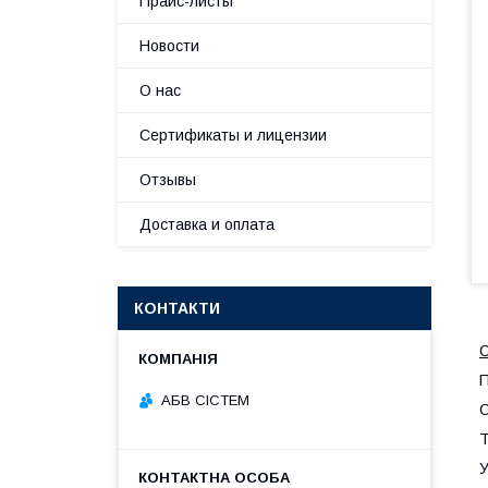
Прайс-листы
Новости
О нас
Сертификаты и лицензии
Отзывы
Доставка и оплата
КОНТАКТИ
С
П
АБВ СІСТЕМ
С
Т
У