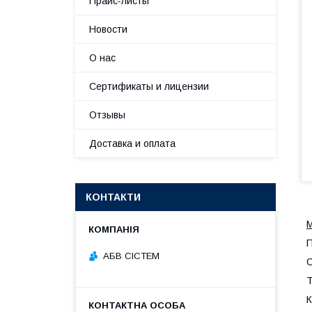
Прайс-листы
Новости
О нас
Сертификаты и лицензии
Отзывы
Доставка и оплата
КОНТАКТИ
М
П
АБВ СІСТЕМ
С
Т
К