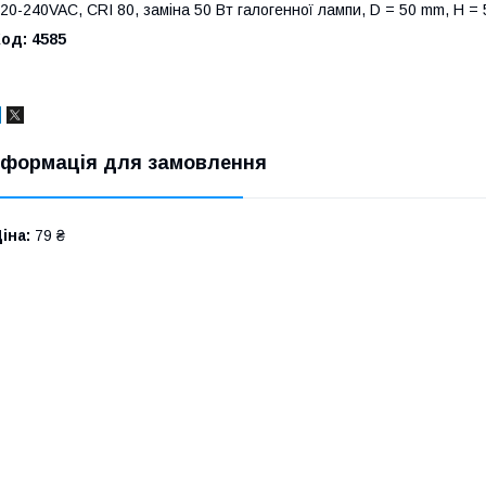
20-240VAC, CRI 80, заміна 50 Вт галогенної лампи, D = 50 mm, H =
од: 4585
нформація для замовлення
іна:
79 ₴