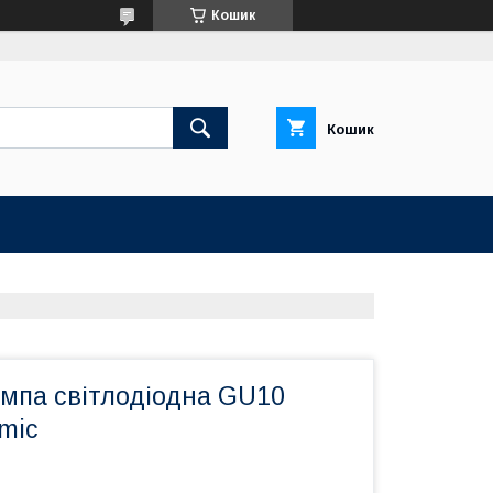
Кошик
Кошик
мпа світлодіодна GU10
mic