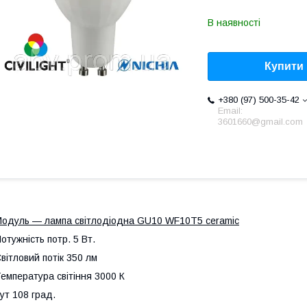
В наявності
Купити
+380 (97) 500-35-42
Email:
3601660@gmail.com
одуль — лампа світлодіодна GU10 WF10T5 ceramic
отужність потр. 5 Вт.
вітловий потік 350 лм
емпература світіння 3000 К
ут 108 град.