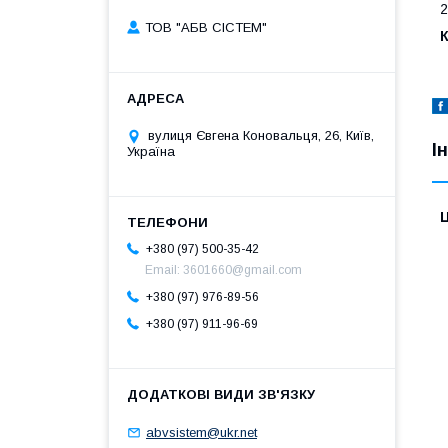
2
ТОВ "АБВ СІСТЕМ"
К
вулиця Євгена Коновальця, 26, Київ,
І
Україна
Ц
+380 (97) 500-35-42
Email: 3601660@gmail.com
+380 (97) 976-89-56
+380 (97) 911-96-69
abvsistem@ukr.net