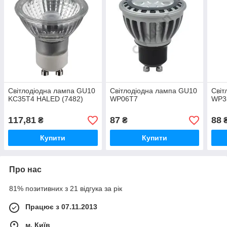
Світлодіодна лампа GU10
Світлодіодна лампа GU10
Світ
KC35T4 HALED (7482)
WP06T7
WP35
117,81
87
88
₴
₴
Купити
Купити
Про нас
81% позитивних з 21 відгука за рік
Працює з 07.11.2013
м. Київ