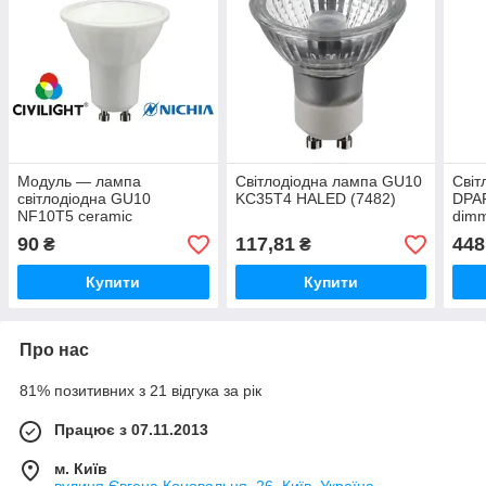
Модуль — лампа
Світлодіодна лампа GU10
Світ
світлодіодна GU10
KC35T4 HALED (7482)
DPA
NF10T5 ceramic
dim
90
117,81
448
₴
₴
Купити
Купити
Про нас
81% позитивних з 21 відгука за рік
Працює з 07.11.2013
м. Київ