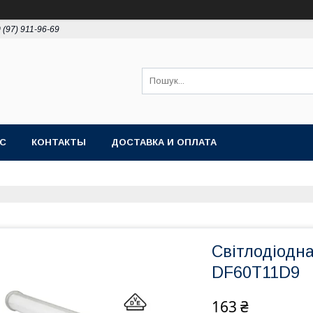
 (97) 911-96-69
АС
КОНТАКТЫ
ДОСТАВКА И ОПЛАТА
Світлодіодна
DF60T11D9
163 ₴