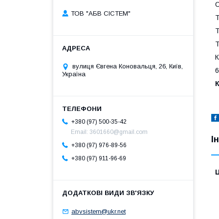
С
ТОВ "АБВ СІСТЕМ"
Т
Т
Т
К
вулиця Євгена Коновальця, 26, Київ,
6
Україна
К
+380 (97) 500-35-42
Email: 3601660@gmail.com
І
+380 (97) 976-89-56
+380 (97) 911-96-69
Ц
abvsistem@ukr.net