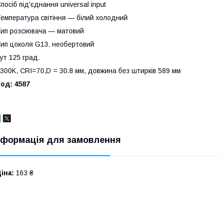
посіб під'єднання universal input
емпература світіння — білий холодний
ип розсіювача — матовий
ип цоколя G13. необертовий
ут 125 град.
300K, CRI=70,D = 30.8 мм, довжина без штирків 589 мм
од: 4587
нформація для замовлення
іна:
163 ₴