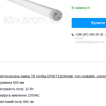
В наявності
Купити
+380 (97) 500-35-42
Email:
3601660@gmail.com
вітлодіодна лампа Т8 трубка DF60T11D9/matt, non-rotatable, univers
Довжина 600 мм
отужність потр. 11 Вт.
апруга живлення 220VAC
вітловий потік 900 лм