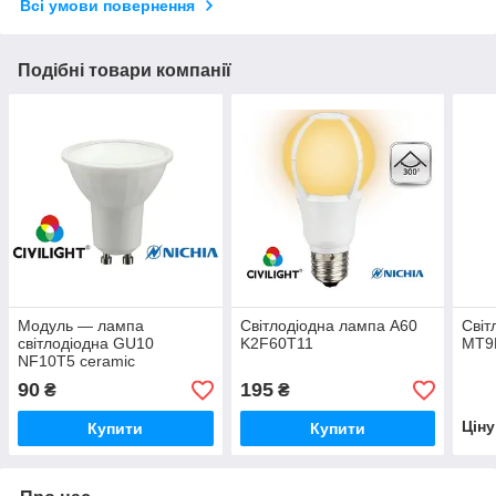
Всі умови повернення
Подібні товари компанії
Модуль — лампа
Світлодіодна лампа A60
Світ
світлодіодна GU10
K2F60T11
MT9
NF10T5 ceramic
90
195
₴
₴
Цін
Купити
Купити