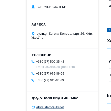
А
ТОВ "АБВ СІСТЕМ"
вулиця Євгена Коновальця, 26, Київ,
Україна
Х
+380 (97) 500-35-42
Email: 3601660@gmail.com
+380 (97) 976-89-56
Т
+380 (97) 911-96-69
І
abvsistem@ukr.net