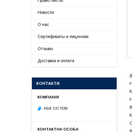
Прайс-листы
Новости
О нас
Сертификаты и лицензии
Отзывы
Доставка и оплата
А
КОНТАКТИ
Н
К
Н
В
АБВ СІСТЕМ
К
С
В