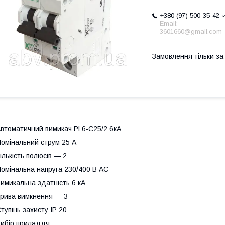
+380 (97) 500-35-42
Email:
3601660@gmail.com
Замовлення тільки з
втоматичний вимикач PL6-C25/2 6кА
омінальний струм 25 А
ількість полюсів — 2
омінальна напруга 230/400 В AC
имикальна здатність 6 кА
рива вимкнення — З
тупінь захисту ІР 20
ибір приладдя