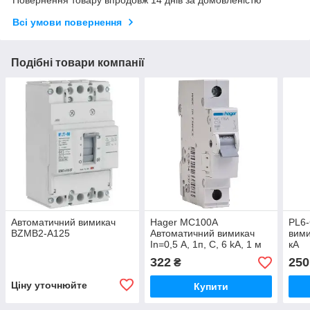
Всі умови повернення
Подібні товари компанії
Автоматичний вимикач
Hager MC100A
PL6-
BZMB2-A125
Автоматичний вимикач
вими
In=0,5 А, 1п, С, 6 kA, 1 м
кА
322
250
₴
Ціну уточнюйте
Купити