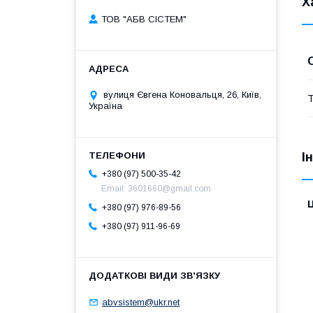
Х
ТОВ "АБВ СІСТЕМ"
вулиця Євгена Коновальця, 26, Київ,
Т
Україна
І
+380 (97) 500-35-42
Email: 3601660@gmail.com
Ц
+380 (97) 976-89-56
+380 (97) 911-96-69
abvsistem@ukr.net