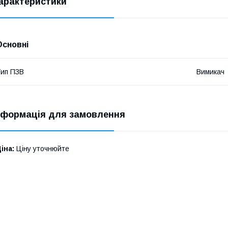
арактеристики
Основні
ип ПЗВ
Вимикач
нформація для замовлення
іна:
Ціну уточнюйте