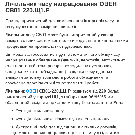
Лічильник часу напрацювання ОВЕН
СВ01-220.Щ1.Р
Прилад призначений для вимірювання інтервалів часу та
рахунку кількості виміряних сигналів.
Лічильник часу СВ01 може бути використаний у складі
вимірювальних систем контролю й керування технологічними
процесами на промислових підприємствах.
Він може застосовуватися для автоматичного обліку часу
напрацювання обладнання (двигунів, верстатів, автономних
електростанцій, компресорів, холодильних установок,
спецтехніки та ін. обладнання), завдяки чому вдається
виміряти загальну тривалість роботи обладнання та
своєчасно профілактичні та регламентні роботи.
Лічильник
ОВЕН
СВ01-220.Щ1.Р
живиться від
220
Вольт,
виготовлений у корпусі
Щ1,
з габаритами 96*96*65 мм
обладнаний вихідним пристроєм типу Еектромагнітне
Р
еле.
Функція лічильника часу;
Функція лічильника кількості увімкнень приладу;
Дискретний вхід для під'єднання активних датчиків,
що мають на виході транзистор n-p-n-типу з відкритим