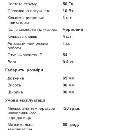
Частота струму
50 Гц
Споживана потужність
10 Вт
Кількість цифрових
1 шт.
індикаторів
Колір символів індикатора
Червоний
Кількість клавіш
4 шт.
Автоматичний режим
Так
роботи
Ступінь захисту IP
54
Вага
0.4 кг
Габаритні розміри
Довжина
65 мм
Висота
96 мм
Ширина
96 мм
Умови експлуатації
Мінімальна температура
-20 град.
навколишнього
середовища
Максимальна
60 град.
температура