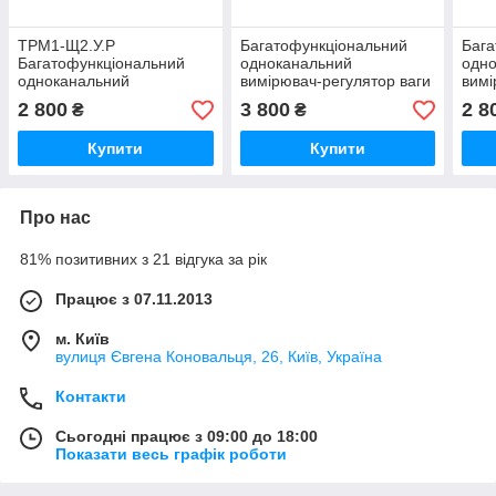
ТРМ1-Щ2.У.Р
Багатофункціональний
Бага
Багатофункціональний
одноканальний
одн
одноканальний
вимірювач-регулятор ваги
вимі
вимірювач-регулятор ваги
теператури тиску з RS-485
тепе
2 800
3 800
2 8
₴
₴
теператури тиску
ТРМ201-Щ2.Р
воло
вологості ОВЕН
Щ1.У
Купити
Купити
Про нас
81% позитивних з 21 відгука за рік
Працює з 07.11.2013
м. Київ
вулиця Євгена Коновальця, 26, Київ, Україна
Контакти
Сьогодні працює з 09:00 до 18:00
Показати весь графік роботи