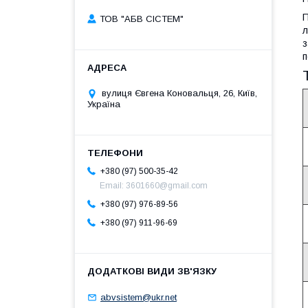
П
ТОВ "АБВ СІСТЕМ"
л
з
п
вулиця Євгена Коновальця, 26, Київ,
Україна
+380 (97) 500-35-42
Email: 3601660@gmail.com
+380 (97) 976-89-56
+380 (97) 911-96-69
abvsistem@ukr.net