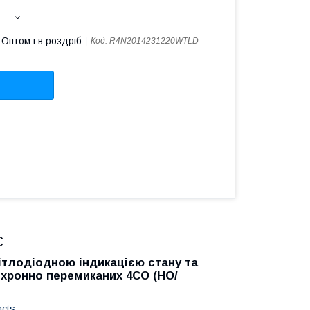
Оптом і в роздріб
Код:
R4N2014231220WTLD
C
вітлодіодною індикацією стану та
инхронно перемиканих 4CO (НО/
acts