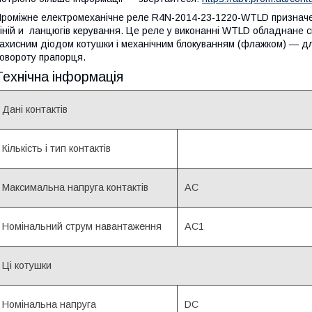
роміжне електромеханічне реле R4N-2014-23-1220-WTLD призначен
іній и ланцюгів керування. Це реле у виконанні WTLD обладнане с
ахисним діодом котушки і механічним блокуванням (флажком) — для
овороту прапорця.
Технічна інформація
Дані контактів
Кількість і тип контактів
Максимальна напруга контактів
AC
Номінальний струм навантаження
AC1
Ці котушки
Номінальна напруга
DC