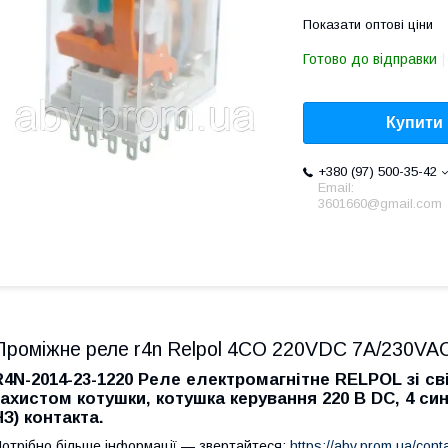
Показати оптові ціни
Готово до відправки
Купити
+380 (97) 500-35-42
Email:
3601660@gmail.com
Проміжне реле r4n Relpol 4CO 220VDC 7A/230VA
R4N-2014-23-1220 Реле електромагнітне RELPOL зі с
захистом котушки, котушка керування 220 В DC, 4 с
НЗ) контакта.
отрібно більше інформації — звертайтеся:
https://abv.prom.ua/cont