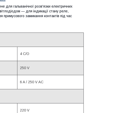
е для гальванічної розв'язки електричних
вітлодіодом — для індикації стану реле,
 примусового замикання контактів під час
4 C/O
250 V
6 A / 250 V AC
220 V