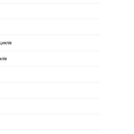
циклів
клів