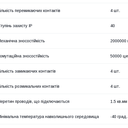
ількість перемикаючих контактів
4 шт.
тупінь захисту IP
40
еханічна зносостійкість
2000000 
омутаційна зносостійкість
50000 ци
ількість замикаючих контактів
4 шт.
ількість розмикальних контактів
4 шт.
еретин проводів, що підключаються
1.5 кв.мм
інімальна температура навколишнього середовища
-40 град.