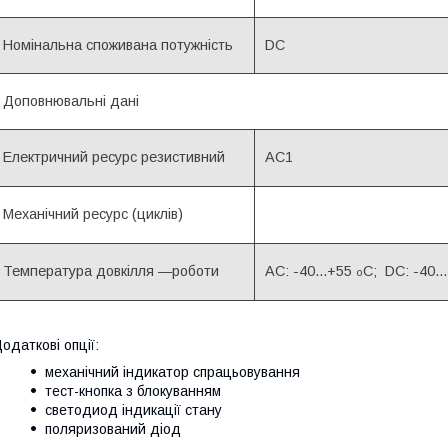
Номінальна споживана потужність
DC
Доповнювальні дані
Електричний ресурс резистивний
AC1
Механічний ресурс (циклів)
Температура довкілля —роботи
AC: -40...+55
C; DC: -40..
o
одаткові опції:
механічний індикатор спрацьовування
тест-кнопка з блокуванням
светодиод індикації стану
поляризований діод