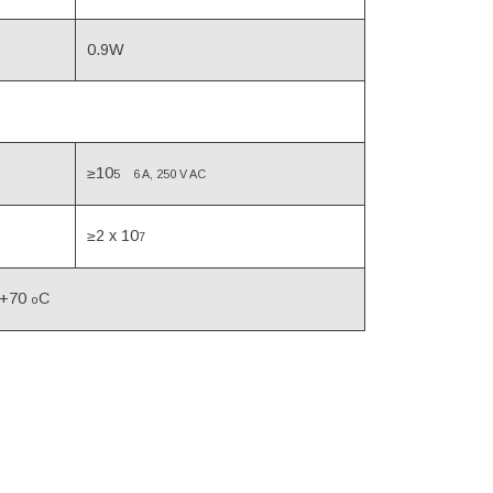
0.9W
≥10
5
6 A, 250 V AC
≥2 x 10
7
.+70
C
o