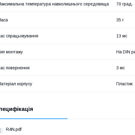
аксимальна температура навколишнього середовища
70 град.
Маса
35 г
ас спрацьовування
13 мс
ип монтажу
На DIN р
ас повернення
3 мс
атеріал корпусу
Пластик
пецифікація
R4N.pdf