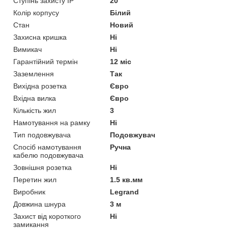
Ступінь захисту IP
20
Колір корпусу
Білий
Стан
Новий
Захисна кришка
Ні
Вимикач
Ні
Гарантійний термін
12 міс
Заземлення
Так
Вихідна розетка
Євро
Вхідна вилка
Євро
Кількість жил
3
Намотування на рамку
Ні
Тип подовжувача
Подовжувач
Спосіб намотування
Ручна
кабелю подовжувача
Зовнішня розетка
Ні
Перетин жил
1.5 кв.мм
Виробник
Legrand
Довжина шнура
3 м
Захист від короткого
Ні
замикання