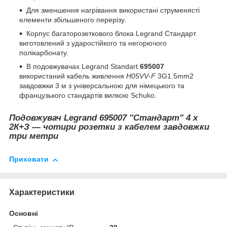
Для зменшення нагрівання використані струменясті
елементи збільшеного перерізу.
Корпус багаторозеткового блока Legrand Стандарт
виготовлений з ударостійкого та негорючого
полікарбонату.
В подовжувачах Legrand Standart
695007
використаний кабель живлення
H05VV
-
F
3G1.5mm2
завдовжки 3 м з універсальною для німецького та
французького стандартів вилкою
S
chuko.
Подовжувач
Legrand 695007
''Стандарт" 4 x
2К+З — чотири розетки з кабелем завдовжки
три метри
Приховати
Характеристики
Основні