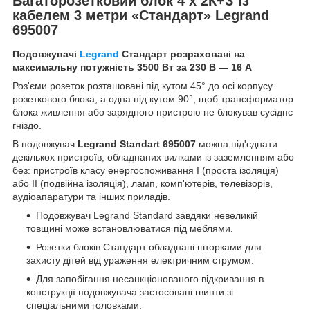
Багаторозетковий блок 4 x 2К+З із
кабелем 3 метри «Стандарт» Legrand
695007
Подовжувачі
Legrand
Стандарт розраховані на
максимальну потужність 3500 Вт за 230 В — 16 А
Роз'єми розеток розташовані під кутом 45° до осі корпусу
розеткового блока, а одна під кутом 90°, щоб трансформатор
блока живлення або зарядного пристрою не блокував сусіднє
гніздо.
В подовжувач
Legrand Standart 695007
можна під'єднати
декількох пристроїв, обладнаних вилками із заземленням або
без: пристроїв класу енергоспоживання I (проста ізоляція)
або II (подвійна ізоляція), ламп, комп'ютерів, телевізорів,
аудіо
апаратури та
інших приладів.
Подовжувач Legrand Standard завдяки невеликій
товщині може встановлюватися під меблями.
Розетки блоків Стандарт обладнані шторками для
захисту дітей від ураження електричним струмом.
Для запобігання несанкціонованого відкривання в
конструкції подовжувача застосовані гвинти зі
спеціальними головками.