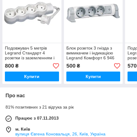
Подовжувач 5 метрів
Блок розеток 3 гнізда з
Подо
Legrand Стандарт 4
вимикачем і індикацією
Legr
розетки із заземленням і
Legrand Комфорт 6 946
розе
захисними шторками 6
24
захи
800
500
570
₴
₴
950 08
950 
Купити
Купити
Про нас
81% позитивних з 21 відгука за рік
Працює з 07.11.2013
м. Київ
вулиця Євгена Коновальця, 26, Київ, Україна