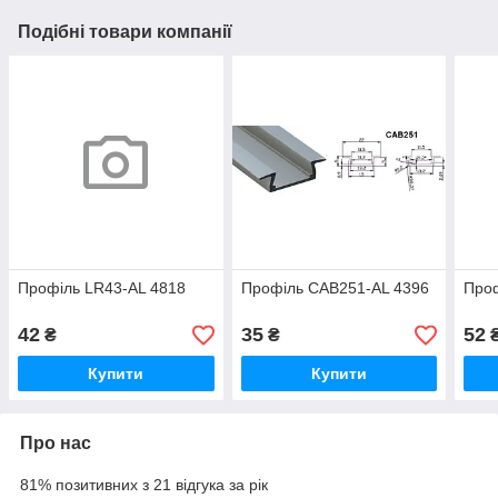
Подібні товари компанії
Профіль LR43-AL 4818
Профіль CAB251-AL 4396
Проф
42
35
52
₴
₴
Купити
Купити
Про нас
81% позитивних з 21 відгука за рік