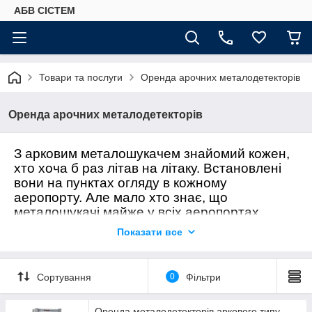
АБВ СІСТЕМ
Товари та послуги
Оренда арочних металодетекторів
Оренда арочних металодетекторів
З арковим металошукачем знайомий кожен,
хто хоча б раз літав на літаку. Встановлені
вони на пунктах огляду в кожному
аеропорту. Але мало хто знає, що
металошукачі майже у всіх аеропортах
колишнього СРСР називаються METOR.
Показати все
METOR - це одна з торгових марок фінської
компанії Metorex International Оу. Під цією
маркою випускається вся продукція безпеки,
Сортування
0
Фільтри
а це металошукачі і рентгенівська доглядова
техніка, яка завоювала визнання у всьому
Оренда металодетекторів аркового типу