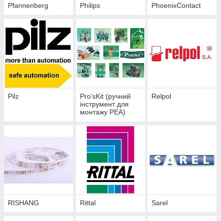
Pfannenberg
Philips
PhoenixContact
Pilz
Pro'sKit (ручний
Relpol
інструмент для
монтажу РЕА)
RISHANG
Rittal
Sarel