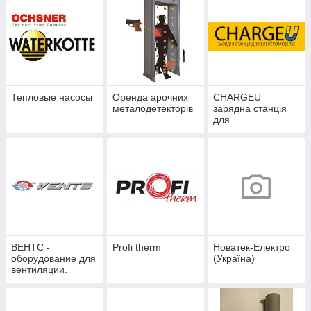
Тепловые насосы
Оренда арочних
CHARGEU
металодетекторів
зарядна станція
для
електромобіля
ВЕНТС -
Profi therm
Новатек-Електро
оборудование для
(Україна)
вентиляции.