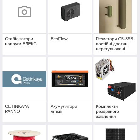
Стабілізатори
EcoFlow
Резистори С5-35B
напруги ЕЛЕКС
постійні дротяні
нерегульовані
CETINKAYA
Акумулятори
Комплекти
PANNO
літієві
резервного
живлення