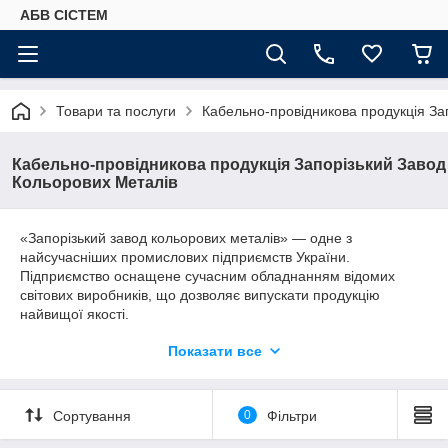
АБВ СІСТЕМ
Товари та послуги
Кабельно-провідникова продукція За
Кабельно-провідникова продукція Запорізький Завод
Кольорових Металів
«Запорізький завод кольорових металів» — одне з
найсучасніших промислових підприємств України.
Підприємство оснащене сучасним обладнанням відомих
світових виробників, що дозволяє випускати продукцію
найвищої якості.
Система управління якістю сертифікована на відповідність
Показати все
вимогам стандарту ДСТУ ISO 9001-2001.
Основные приоритеты работы ЗЗЦМ: постоянное
совершенствование технологий и обновление
Сортування
0
Фільтри
производственного оборудования, расширение
номенклатуры выпускаемой продукции, обеспечение