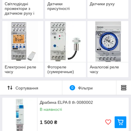
Світлодіодні
Датчики
Датчики руху
прожектори з
присутності
датчиком руху і
без датчика руху
Електронні реле
Фотореле
Аналогові реле
часу
(сумеречные)
часу
Сортування
0
Фільтри
Драбина ELPA 8 th 0080002
В наявності
1 500
₴