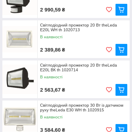
2 990,59
₴
Світлодіодний прожектор 20 Вт theLeda
E20L WH th 1020713
В наявності
2 389,86
₴
Світлодіодний прожектор 20 Вт theLeda
E20L ВК th 1020714
В наявності
2 563,67
₴
Світлодіодний прожектор 30 Вт із датчиком
руху theLeda E30 WH th 1020915
В наявності
3 584,60
₴