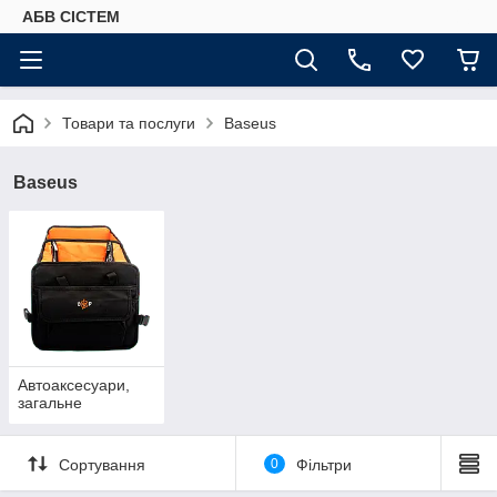
АБВ СІСТЕМ
Товари та послуги
Baseus
Baseus
Автоаксесуари,
загальне
Сортування
0
Фільтри