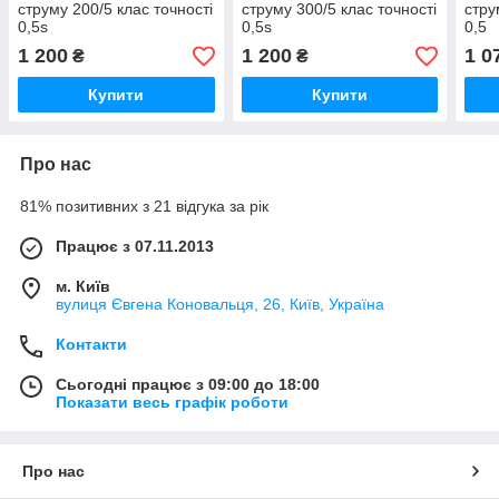
струму 200/5 клас точності
струму 300/5 клас точності
стру
0,5s
0,5s
0,5
1 200
1 200
1 0
₴
₴
Купити
Купити
Про нас
81% позитивних з 21 відгука за рік
Працює з 07.11.2013
м. Київ
вулиця Євгена Коновальця, 26, Київ, Україна
Контакти
Сьогодні працює з 09:00 до 18:00
Показати весь графік роботи
Про нас