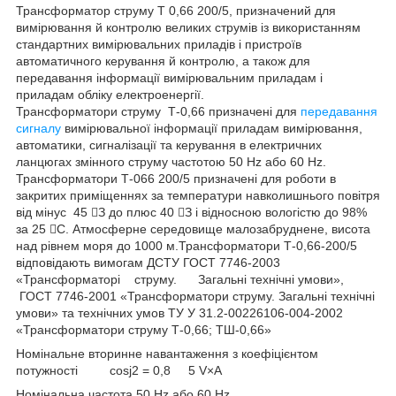
Трансформатор струму Т 0,66 200/5, призначений для
вимірювання й контролю великих струмів із використанням
стандартних вимірювальних приладів і пристроїв
автоматичного керування й контролю, а також для
передавання інформації вимірювальним приладам і
приладам обліку електроенергії.
Трансформатори струму Т-0,66 призначені для
передавання
сигналу
вимірювальної інформації приладам вимірювання,
автоматики, сигналізації та керування в електричних
ланцюгах змінного струму частотою 50 Hz або 60 Hz.
Трансформатори Т-066 200/5 призначені для роботи в
закритих приміщеннях за температури навколишнього повітря
від мінус 45 З до плюс 40 З і відносною вологістю до 98%
за 25 С. Атмосферне середовище малозабруднене, висота
над рівнем моря до 1000 м.Трансформатори Т-0,66-200/5
відповідають вимогам ДСТУ ГОСТ 7746-2003
«Трансформаторі струму. Загальні технічні умови»,
ГОСТ 7746-2001 «Трансформатори струму. Загальні технічні
умови» та технічних умов ТУ У 31.2-00226106-004-2002
«Трансформатори струму Т-0,66; ТШ-0,66»
Номінальне вторинне навантаження з коефіцієнтом
потужності соsj
2
= 0,8 5 V×А
Номінальна частота 50 Нz або 60 Hz.